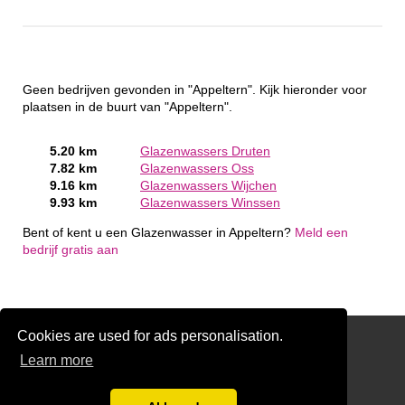
Geen bedrijven gevonden in "Appeltern". Kijk hieronder voor
plaatsen in de buurt van "Appeltern".
5.20 km
Glazenwassers Druten
7.82 km
Glazenwassers Oss
9.16 km
Glazenwassers Wijchen
9.93 km
Glazenwassers Winssen
Bent of kent u een Glazenwasser in Appeltern?
Meld een
bedrijf gratis aan
Cookies are used for ads personalisation.
SchildersRegister.nl
Learn more
Gratis Glazenwasser Offertes Vergelijken
Glaszetter-nu.nl