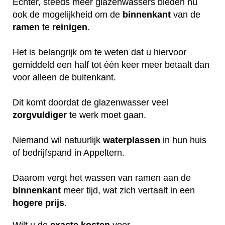
Echter, steeds meer glazenwassers bieden nu
ook de mogelijkheid om de
binnenkant
van de
ramen
te
reinigen
.
Het is belangrijk om te weten dat u hiervoor
gemiddeld een half tot één keer meer betaalt dan
voor alleen de buitenkant.
Dit komt doordat de glazenwasser veel
zorgvuldiger
te werk moet gaan.
Niemand wil natuurlijk
waterplassen
in hun huis
of bedrijfspand in Appeltern.
Daarom vergt het wassen van ramen aan de
binnenkant
meer tijd, wat zich vertaalt in een
hogere
prijs
.
Wilt u de
exacte
kosten
voor