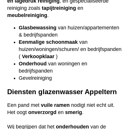
en lagedruk reiniging
, en gespecialiseerde
reiniging zoals
tapijtreiniging
en
meubelreiniging
.
Glasbewassing
van huizen/appartementen
& bedrijfspanden
Eenmalige schoonmaak
van
huizen/woningen/schuren/ en bedrijfspanden
(
Verkoopklaar
)
Onderhoud
van woningen en
bedrijfspanden
Gevelreiniging
Diensten glazenwasser Appeltern
Een pand met
vuile
ramen
nodigt niet echt uit.
Het oogt
onverzorgd
en
smerig
.
Wij begrijpen dat het
onderhouden
van de