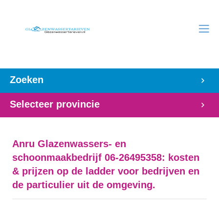
Zoeken
Selecteer provincie
Anru Glazenwassers- en
schoonmaakbedrijf 06-26495358: kosten
& prijzen op de ladder voor bedrijven en
de particulier uit de omgeving.