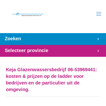
Zoeken
Selecteer provincie
Keja Glazenwassersbedrijf 06-53969441:
kosten & prijzen op de ladder voor
bedrijven en de particulier uit de
omgeving.