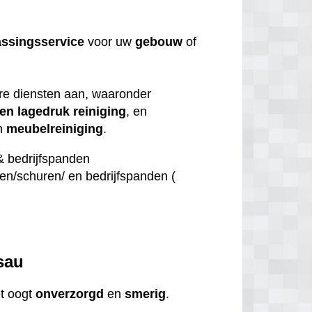
ssingsservice
voor uw
gebouw
of
ire diensten aan, waaronder
en lagedruk reiniging
, en
n
meubelreiniging
.
& bedrijfspanden
n/schuren/ en bedrijfspanden (
n
sau
et oogt
onverzorgd
en
smerig
.