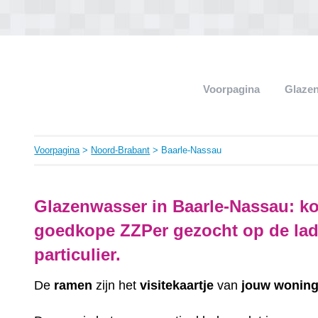
Voorpagina
Glaze
Voorpagina
>
Noord-Brabant
> Baarle-Nassau
Glazenwasser in Baarle-Nassau: ko
goedkope ZZPer gezocht op de lad
particulier.
De
ramen
zijn het
visitekaartje
van
jouw
wonin