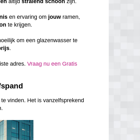
men
altijd
stralend schoon
zijn.
nis
en ervaring om
jouw
ramen,
on
te krijgen.
oeilijk om een glazenwasser te
rijs
.
uiste adres.
Vraag nu een Gratis
jfspand
te vinden. Het is vanzelfsprekend
n.