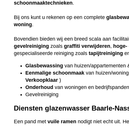
schoonmaaktechnieken
.
Bij ons kunt u rekenen op een complete
glasbewa
woning
.
Bovendien bieden wij een breed scala aan facilita
gevelreiniging
zoals
graffiti verwijderen
,
hoge- 
gespecialiseerde reiniging zoals
tapijtreiniging
e
Glasbewassing
van huizen/appartementen 
Eenmalige schoonmaak
van huizen/woninge
Verkoopklaar
)
Onderhoud
van woningen en bedrijfspande
Gevelreiniging
Diensten glazenwasser Baarle-Nas
Een pand met
vuile
ramen
nodigt niet echt uit. H