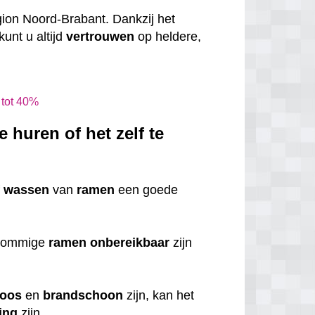
gion Noord-Brabant. Dankzij het
kunt u altijd
vertrouwen
op heldere,
 tot 40%
 huren of het zelf te
f
wassen
van
ramen
een goede
 sommige
ramen
onbereikbaar
zijn
loos
en
brandschoon
zijn, kan het
ing
zijn.