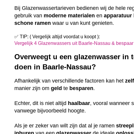
Bij Glazenwassertarieven bedienen wij de hele re
gebruik van
moderne
materialen
en
apparatuur
schone
ramen
waar u van kunt genieten.
✅ TIP: ( Vergelijk altijd voordat u koopt ):
Vergelijk 4 Glazenwassers uit Baarle-Nassau & bespaar
Overweegt u een glazenwasser in te
doen in Baarle-Nassau?
Afhankelijk van verschillende factoren kan het
zel
manier zijn om
geld
te
besparen
.
Echter, dit is niet altijd
haalbaar
, vooral wanneer
vanwege bijvoorbeeld hoogte.
Als je er zeker van wilt zijn dat al je ramen
streep
inhuren
van een
glazenwasser
de ideale
oploss