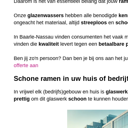
Daarom is het van essentieel belang dat jouw
ra
Onze
glazenwassers
hebben alle benodigde
ken
ongeacht het materiaal, altijd
streeploos
en
scho
In Baarle-Nassau vinden consumenten het vaak m
vinden die
kwaliteit
levert tegen een
betaalbare
p
Ben jij zo'n persoon? Dan ben je bij ons aan het j
offerte aan
Schone ramen in uw huis of bedri
In vrijwel elk (bedrijfs)gebouw en huis is
glaswerk
prettig
om dit glaswerk
schoon
te kunnen houde