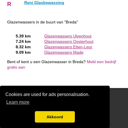
Reni Glasbewassing
R
Glazenwassers in de buurt van "Breda"
5.39 km
Glazenwassers Ulvenhout
7.24 km
Glazenwassers Oosterhout
8.32 km
Glazenwassers Etten-Leur
9.09 km
Glazenwassers Made
Bent of kent u een Glazenwasser in Breda?
Meld een bedrijf
gratis aan
Cookies are used for ads personalisation.
SchildersRegister.nl
Learn more
Gratis Glazenwasser Offertes Vergelijken
Glaszetter-nu.nl
Akkoord
Disclaimer