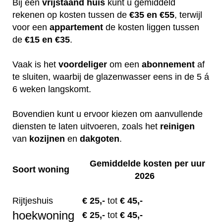
Bij een
vrijstaand huis
kunt u gemiddeld
rekenen op kosten tussen de
€35 en €55
, terwijl
voor een
appartement
de kosten liggen tussen
de
€15 en €35
.
Vaak is het
voordeliger
om een
abonnement
af
te sluiten, waarbij de glazenwasser eens in de 5 á
6 weken langskomt.
Bovendien kunt u ervoor kiezen om aanvullende
diensten te laten uitvoeren, zoals het
reinigen
van
kozijnen
en
dakgoten
.
Gemiddelde kosten per uur
Soort woning
2026
Rijtjeshuis
€ 2
5,-
tot
€ 45,-
hoekwoning
€
25,-
tot
€ 45,-