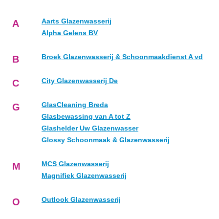
Aarts Glazenwasserij
A
Alpha Gelens BV
Broek Glazenwasserij & Schoonmaakdienst A vd
B
City Glazenwasserij De
C
GlasCleaning Breda
G
Glasbewassing van A tot Z
Glashelder Uw Glazenwasser
Glossy Schoonmaak & Glazenwasserij
MCS Glazenwasserij
M
Magnifiek Glazenwasserij
Outlook Glazenwasserij
O