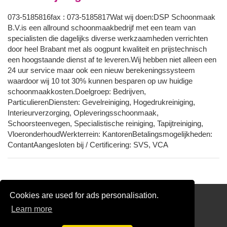
073-5185816fax : 073-5185817Wat wij doen:DSP Schoonmaak
B.V.is een allround schoonmaakbedrijf met een team van
specialisten die dagelijks diverse werkzaamheden verrichten
door heel Brabant met als oogpunt kwaliteit en prijstechnisch
een hoogstaande dienst af te leveren.Wij hebben niet alleen een
24 uur service maar ook een nieuw berekeningssysteem
waardoor wij 10 tot 30% kunnen besparen op uw huidige
schoonmaakkosten.Doelgroep: Bedrijven,
ParticulierenDiensten: Gevelreiniging, Hogedrukreiniging,
Interieurverzorging, Opleveringsschoonmaak,
Schoorsteenvegen, Specialistische reiniging, Tapijtreiniging,
VloeronderhoudWerkterrein: KantorenBetalingsmogelijkheden:
ContantAangesloten bij / Certificering: SVS, VCA
Cookies are used for ads personalisation.
SchildersRegister.nl
Learn more
Gratis Glazenwasser Offertes Vergelijken