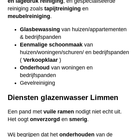
en lagedruk reiniging
, en gespecialiseerde
reiniging zoals
tapijtreiniging
en
meubelreiniging
.
Glasbewassing
van huizen/appartementen
& bedrijfspanden
Eenmalige schoonmaak
van
huizen/woningen/schuren/ en bedrijfspanden
(
Verkoopklaar
)
Onderhoud
van woningen en
bedrijfspanden
Gevelreiniging
Diensten glazenwasser Limmen
Een pand met
vuile
ramen
nodigt niet echt uit.
Het oogt
onverzorgd
en
smerig
.
Wij begrijpen dat het
onderhouden
van de