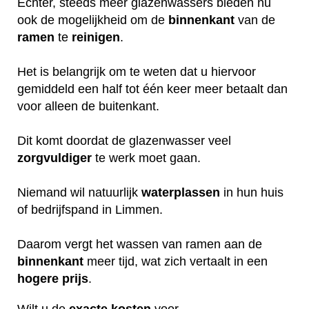
Echter, steeds meer glazenwassers bieden nu
ook de mogelijkheid om de
binnenkant
van de
ramen
te
reinigen
.
Het is belangrijk om te weten dat u hiervoor
gemiddeld een half tot één keer meer betaalt dan
voor alleen de buitenkant.
Dit komt doordat de glazenwasser veel
zorgvuldiger
te werk moet gaan.
Niemand wil natuurlijk
waterplassen
in hun huis
of bedrijfspand in Limmen.
Daarom vergt het wassen van ramen aan de
binnenkant
meer tijd, wat zich vertaalt in een
hogere
prijs
.
Wilt u de
exacte
kosten
voor