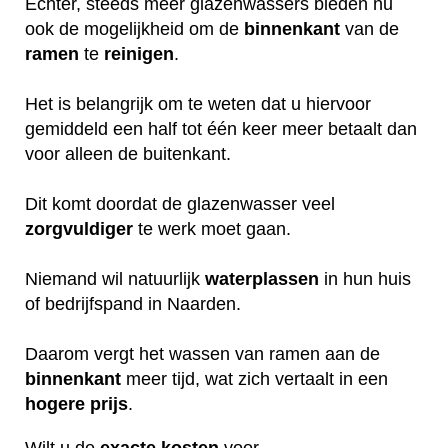
Echter, steeds meer glazenwassers bieden nu
ook de mogelijkheid om de
binnenkant
van de
ramen
te
reinigen
.
Het is belangrijk om te weten dat u hiervoor
gemiddeld een half tot één keer meer betaalt dan
voor alleen de buitenkant.
Dit komt doordat de glazenwasser veel
zorgvuldiger
te werk moet gaan.
Niemand wil natuurlijk
waterplassen
in hun huis
of bedrijfspand in Naarden.
Daarom vergt het wassen van ramen aan de
binnenkant
meer tijd, wat zich vertaalt in een
hogere
prijs
.
Wilt u de
exacte
kosten
voor