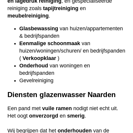
en lagedruk reiniging
, en gespecialiseerde
reiniging zoals
tapijtreiniging
en
meubelreiniging
.
Glasbewassing
van huizen/appartementen
& bedrijfspanden
Eenmalige schoonmaak
van
huizen/woningen/schuren/ en bedrijfspanden
(
Verkoopklaar
)
Onderhoud
van woningen en
bedrijfspanden
Gevelreiniging
Diensten glazenwasser Naarden
Een pand met
vuile
ramen
nodigt niet echt uit.
Het oogt
onverzorgd
en
smerig
.
Wij begrijpen dat het
onderhouden
van de