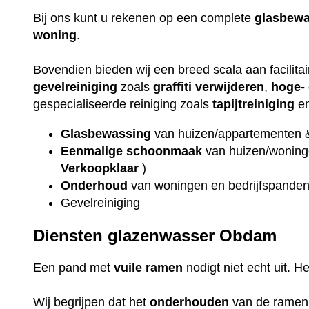
Bij ons kunt u rekenen op een complete
glasbewa
woning
.
Bovendien bieden wij een breed scala aan facilita
gevelreiniging
zoals
graffiti verwijderen
,
hoge- 
gespecialiseerde reiniging zoals
tapijtreiniging
e
Glasbewassing
van huizen/appartementen 
Eenmalige schoonmaak
van huizen/woninge
Verkoopklaar
)
Onderhoud
van woningen en bedrijfspande
Gevelreiniging
Diensten glazenwasser Obdam
Een pand met
vuile
ramen
nodigt niet echt uit. H
Wij begrijpen dat het
onderhouden
van de ramen