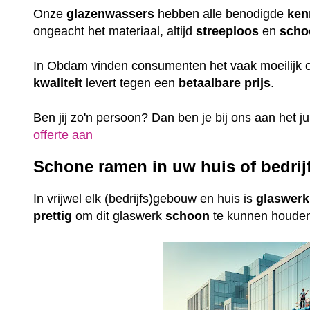
Onze
glazenwassers
hebben alle benodigde
ken
ongeacht het materiaal, altijd
streeploos
en
scho
In Obdam vinden consumenten het vaak moeilijk 
kwaliteit
levert tegen een
betaalbare
prijs
.
Ben jij zo'n persoon? Dan ben je bij ons aan het j
offerte aan
Schone ramen in uw huis of bedri
In vrijwel elk (bedrijfs)gebouw en huis is
glaswerk
prettig
om dit glaswerk
schoon
te kunnen houde