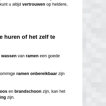
kunt u altijd
vertrouwen
op heldere,
%
 huren of het zelf te
f
wassen
van
ramen
een goede
 sommige
ramen
onbereikbaar
zijn
loos
en
brandschoon
zijn, kan het
ing
zijn.