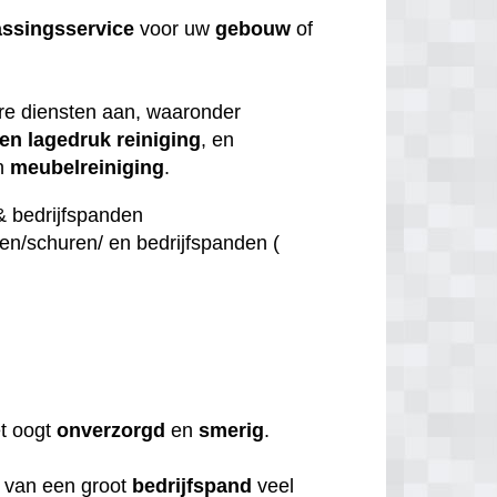
ssingsservice
voor uw
gebouw
of
ire diensten aan, waaronder
en lagedruk reiniging
, en
n
meubelreiniging
.
& bedrijfspanden
n/schuren/ en bedrijfspanden (
n
et oogt
onverzorgd
en
smerig
.
 van een groot
bedrijfspand
veel