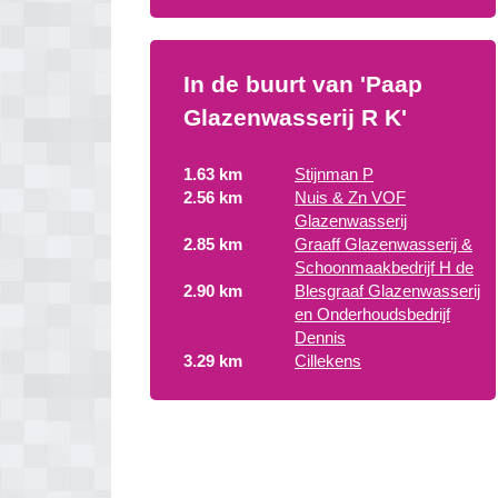
In de buurt van 'Paap
Glazenwasserij R K'
1.63 km
Stijnman P
2.56 km
Nuis & Zn VOF
Glazenwasserij
2.85 km
Graaff Glazenwasserij &
Schoonmaakbedrijf H de
2.90 km
Blesgraaf Glazenwasserij
en Onderhoudsbedrijf
Dennis
3.29 km
Cillekens