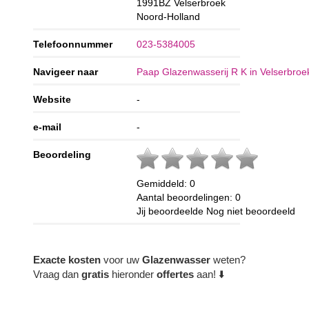
1991BZ
Velserbroek
Noord-Holland
Telefoonnummer
023-5384005
Navigeer naar
Paap Glazenwasserij R K in Velserbroe
Website
-
e-mail
-
Beoordeling
Gemiddeld:
0
Aantal beoordelingen:
0
Jij beoordeelde
Nog niet beoordeeld
Exacte
kosten
voor uw
Glazenwasser
weten?
Vraag dan
gratis
hieronder
offertes
aan! ⬇️