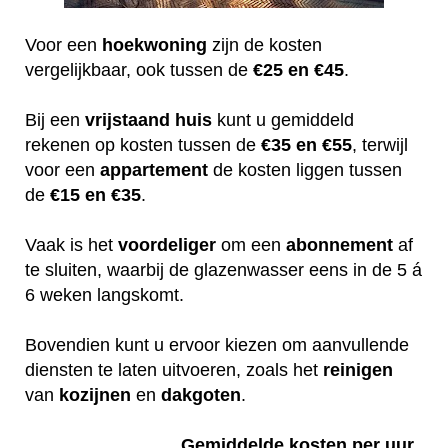
Voor een
hoekwoning
zijn de kosten
vergelijkbaar, ook tussen de
€25 en €45
.
Bij een
vrijstaand huis
kunt u gemiddeld
rekenen op kosten tussen de
€35 en €55
, terwijl
voor een
appartement
de kosten liggen tussen
de
€15 en €35
.
Vaak is het
voordeliger
om een
abonnement
af
te sluiten, waarbij de glazenwasser eens in de 5 á
6 weken langskomt.
Bovendien kunt u ervoor kiezen om aanvullende
diensten te laten uitvoeren, zoals het
reinigen
van
kozijnen
en
dakgoten
.
Gemiddelde kosten per uur