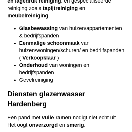
en lagedruk reiniging
, en gespecialiseerde
reiniging zoals
tapijtreiniging
en
meubelreiniging
.
Glasbewassing
van huizen/appartementen
& bedrijfspanden
Eenmalige schoonmaak
van
huizen/woningen/schuren/ en bedrijfspanden
(
Verkoopklaar
)
Onderhoud
van woningen en
bedrijfspanden
Gevelreiniging
Diensten glazenwasser
Hardenberg
Een pand met
vuile
ramen
nodigt niet echt uit.
Het oogt
onverzorgd
en
smerig
.