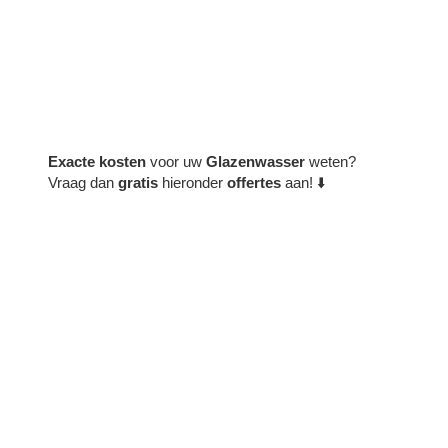
Exacte
kosten
voor uw
Glazenwasser
weten?
Vraag dan
gratis
hieronder
offertes
aan! ⬇️
ijf