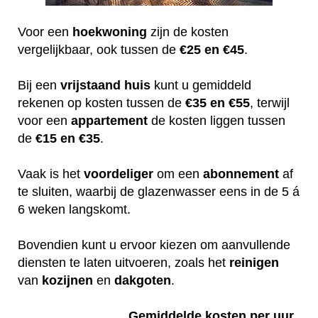
Voor een
hoekwoning
zijn de kosten
vergelijkbaar, ook tussen de
€25 en €45
.
Bij een
vrijstaand huis
kunt u gemiddeld
rekenen op kosten tussen de
€35 en €55
, terwijl
voor een
appartement
de kosten liggen tussen
de
€15 en €35
.
Vaak is het
voordeliger
om een
abonnement
af
te sluiten, waarbij de glazenwasser eens in de 5 á
6 weken langskomt.
Bovendien kunt u ervoor kiezen om aanvullende
diensten te laten uitvoeren, zoals het
reinigen
van
kozijnen
en
dakgoten
.
Gemiddelde kosten per uur