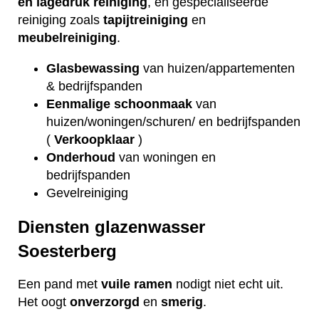
en lagedruk reiniging
, en gespecialiseerde
reiniging zoals
tapijtreiniging
en
meubelreiniging
.
Glasbewassing
van huizen/appartementen
& bedrijfspanden
Eenmalige schoonmaak
van
huizen/woningen/schuren/ en bedrijfspanden
(
Verkoopklaar
)
Onderhoud
van woningen en
bedrijfspanden
Gevelreiniging
Diensten glazenwasser
Soesterberg
Een pand met
vuile
ramen
nodigt niet echt uit.
Het oogt
onverzorgd
en
smerig
.