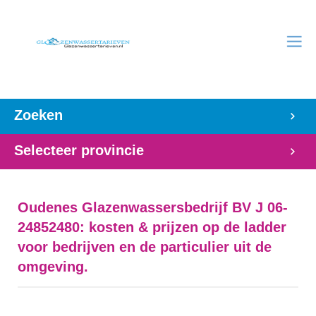
Zoeken
Selecteer provincie
Oudenes Glazenwassersbedrijf BV J 06-
24852480: kosten & prijzen op de ladder
voor bedrijven en de particulier uit de
omgeving.