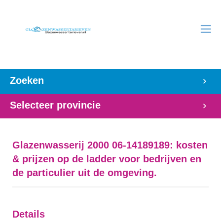
Zoeken
Selecteer provincie
Glazenwasserij 2000 06-14189189: kosten
& prijzen op de ladder voor bedrijven en
de particulier uit de omgeving.
Details