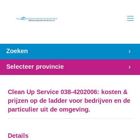
Zoeken
Selecteer provincie
Clean Up Service 038-4202006: kosten &
prijzen op de ladder voor bedrijven en de
particulier uit de omgeving.
Details